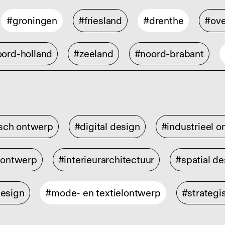
#groningen
#friesland
#drenthe
#ove
ord-holland
#zeeland
#noord-brabant
isch ontwerp
#digital design
#industrieel 
rontwerp
#interieurarchitectuur
#spatial de
design
#mode- en textielontwerp
#strategi