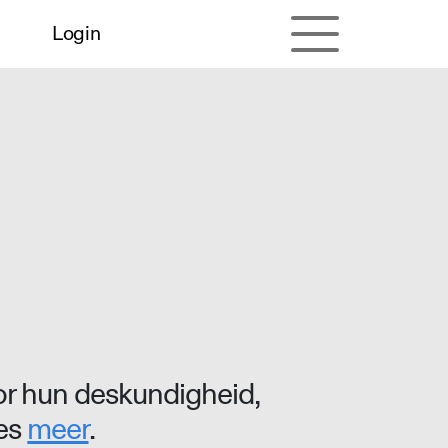
Login
r hun deskundigheid,
ees
meer
.