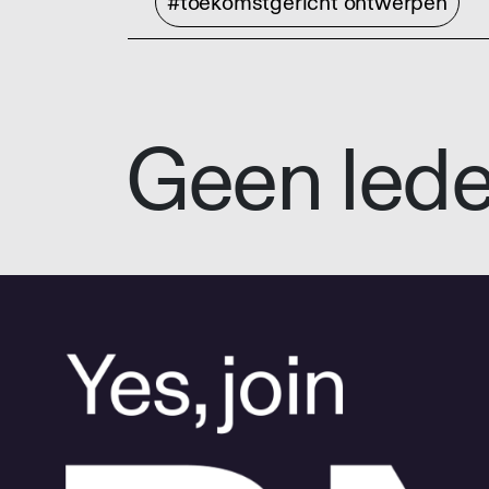
#toekomstgericht ontwerpen
Geen led