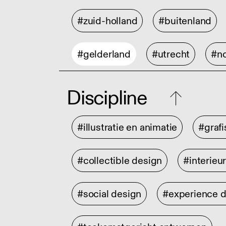
#zuid-holland
#buitenland
#gelderland
#utrecht
#no
Discipline
#illustratie en animatie
#graf
#collectible design
#interieu
#social design
#experience 