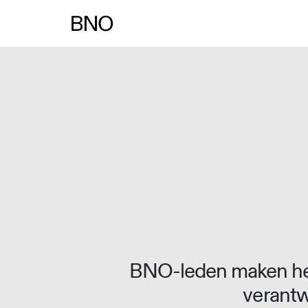
Overslaan naar inhoud
BNO-leden maken het
verantw