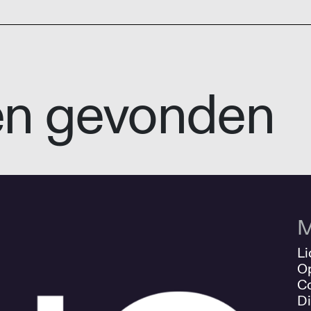
en gevonden
M
Li
O
Co
Di