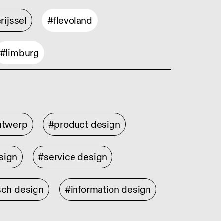
rijssel
#flevoland
#limburg
ontwerp
#product design
sign
#service design
sch design
#information design