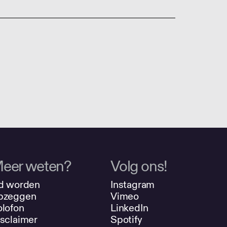
eer weten?
Volg ons!
d worden
Instagram
pzeggen
Vimeo
lofon
LinkedIn
sclaimer
Spotify