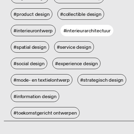
#product design
#collectible design
#interieurontwerp
#interieurarchitectuur
#spatial design
#service design
#social design
#experience design
#mode- en textielontwerp
#strategisch design
#information design
#toekomstgericht ontwerpen