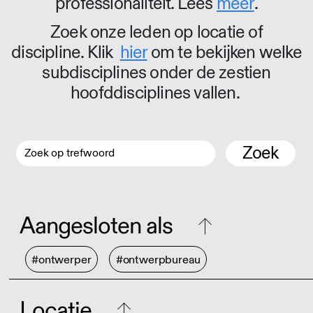
professionaliteit. Lees
meer
.
Zoek onze leden op locatie of
discipline. Klik
hier
om te bekijken welke
subdisciplines onder de zestien
hoofddisciplines vallen.
Zoek
Aangesloten als
#ontwerper
#ontwerpbureau
Locatie