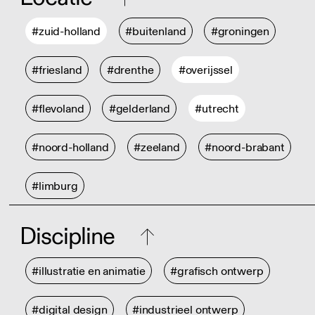
#zuid-holland
#buitenland
#groningen
#friesland
#drenthe
#overijssel
#flevoland
#gelderland
#utrecht
#noord-holland
#zeeland
#noord-brabant
#limburg
Discipline
#illustratie en animatie
#grafisch ontwerp
#digital design
#industrieel ontwerp