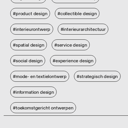
#product design
#collectible design
#interieurontwerp
#interieurarchitectuur
#spatial design
#service design
#social design
#experience design
#mode- en textielontwerp
#strategisch design
#information design
#toekomstgericht ontwerpen