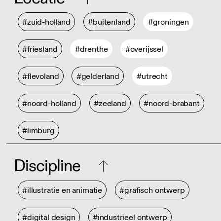
#zuid-holland
#buitenland
#groningen
#friesland
#drenthe
#overijssel
#flevoland
#gelderland
#utrecht
#noord-holland
#zeeland
#noord-brabant
#limburg
Discipline
#illustratie en animatie
#grafisch ontwerp
#digital design
#industrieel ontwerp