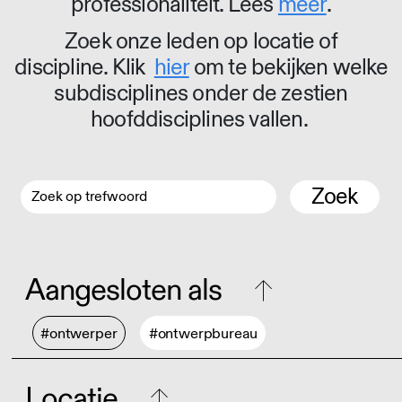
professionaliteit. Lees
meer
.
Zoek onze leden op locatie of
discipline. Klik
hier
om te bekijken welke
subdisciplines onder de zestien
hoofddisciplines vallen.
Zoek
Aangesloten als
#ontwerper
#ontwerpbureau
Locatie