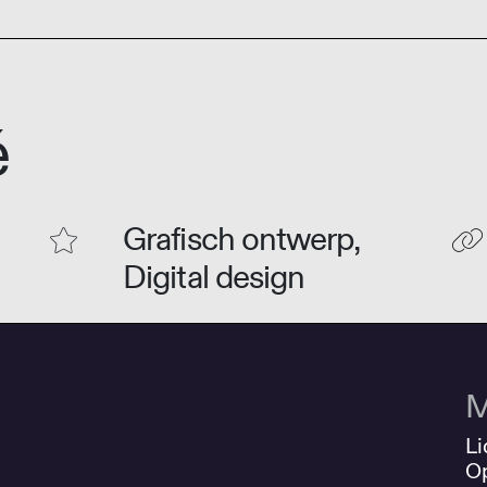
é
Grafisch ontwerp,
Digital design
M
Li
O