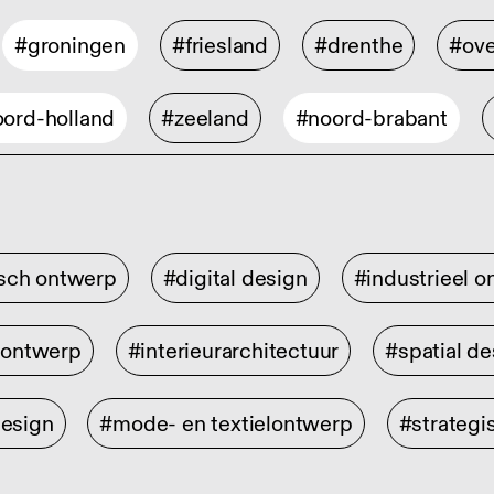
#groningen
#friesland
#drenthe
#ove
ord-holland
#zeeland
#noord-brabant
isch ontwerp
#digital design
#industrieel 
rontwerp
#interieurarchitectuur
#spatial de
design
#mode- en textielontwerp
#strategi