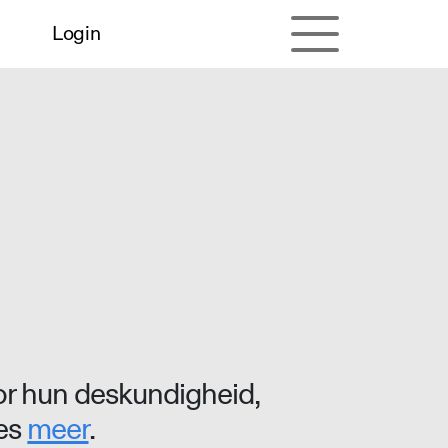
Login
r hun deskundigheid,
ees
meer
.