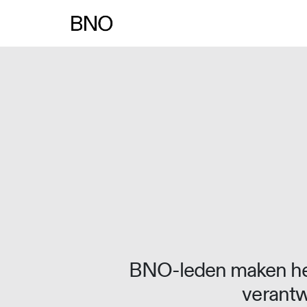
Overslaan naar inhoud
BNO-leden maken het
verantw