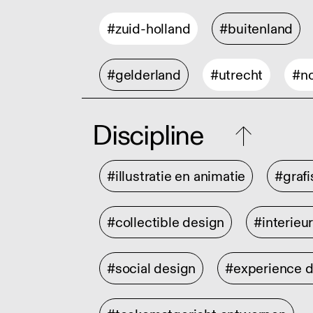
#zuid-holland
#buitenland
#gelderland
#utrecht
#no
Discipline
#illustratie en animatie
#graf
#collectible design
#interieu
#social design
#experience 