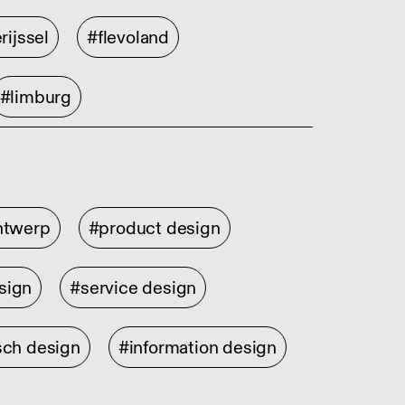
rijssel
#flevoland
#limburg
ontwerp
#product design
sign
#service design
sch design
#information design