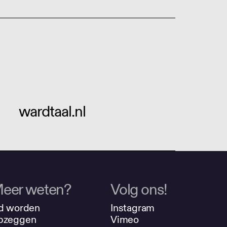
wardtaal.nl
eer weten?
Volg ons!
d worden
Instagram
pzeggen
Vimeo