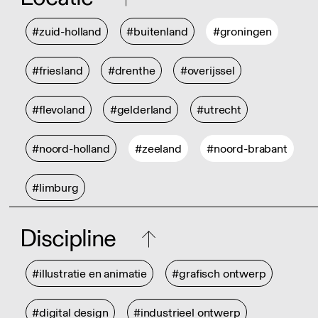
#zuid-holland
#buitenland
#groningen
#friesland
#drenthe
#overijssel
#flevoland
#gelderland
#utrecht
#noord-holland
#zeeland
#noord-brabant
#limburg
Discipline
#illustratie en animatie
#grafisch ontwerp
#digital design
#industrieel ontwerp