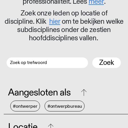
professionaliteit. Lees
meer
.
Zoek onze leden op locatie of
discipline. Klik
hier
om te bekijken welke
subdisciplines onder de zestien
hoofddisciplines vallen.
Zoek
Aangesloten als
#ontwerper
#ontwerpbureau
Locatie