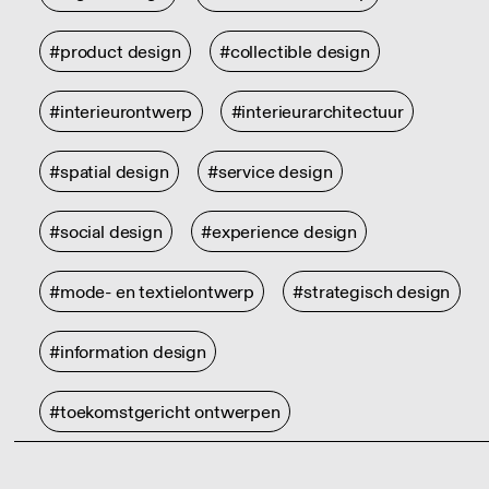
#product design
#collectible design
#interieurontwerp
#interieurarchitectuur
#spatial design
#service design
#social design
#experience design
#mode- en textielontwerp
#strategisch design
#information design
#toekomstgericht ontwerpen