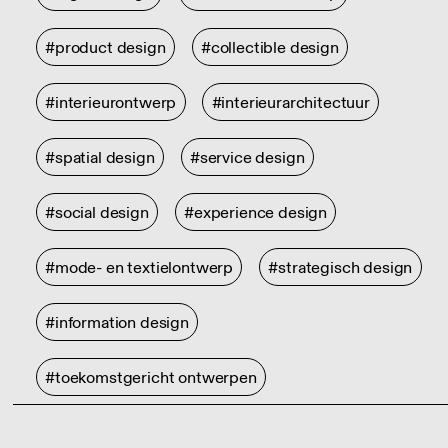
#product design
#collectible design
#interieurontwerp
#interieurarchitectuur
#spatial design
#service design
#social design
#experience design
#mode- en textielontwerp
#strategisch design
#information design
#toekomstgericht ontwerpen