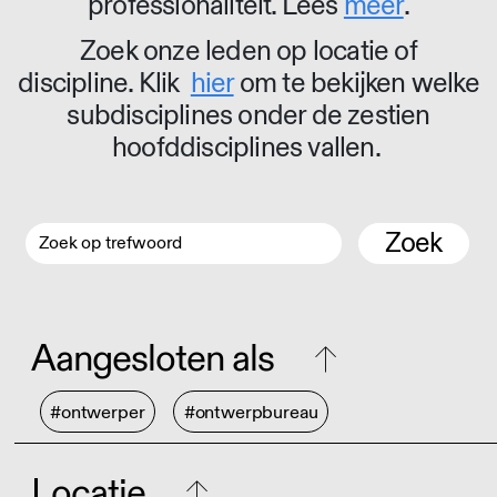
professionaliteit. Lees
meer
.
Zoek onze leden op locatie of
discipline. Klik
hier
om te bekijken welke
subdisciplines onder de zestien
hoofddisciplines vallen.
Zoek
Aangesloten als
#ontwerper
#ontwerpbureau
Locatie