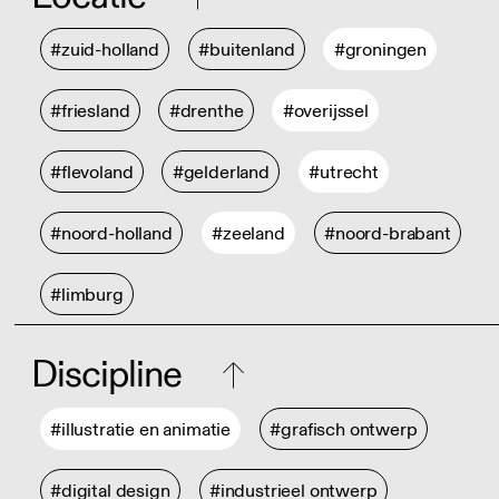
#zuid-holland
#buitenland
#groningen
#friesland
#drenthe
#overijssel
#flevoland
#gelderland
#utrecht
#noord-holland
#zeeland
#noord-brabant
#limburg
Discipline
#illustratie en animatie
#grafisch ontwerp
#digital design
#industrieel ontwerp