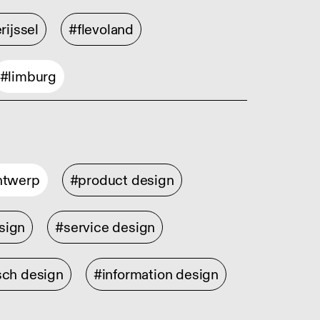
rijssel
#flevoland
#limburg
ontwerp
#product design
sign
#service design
sch design
#information design