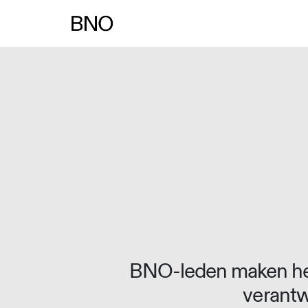
Overslaan naar inhoud
BNO-leden maken het
verantw