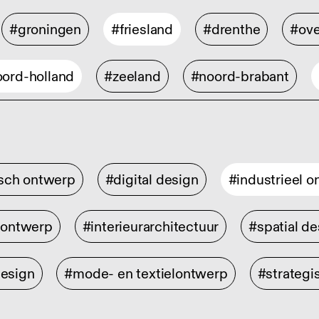
#groningen
#friesland
#drenthe
#ove
ord-holland
#zeeland
#noord-brabant
isch ontwerp
#digital design
#industrieel 
rontwerp
#interieurarchitectuur
#spatial de
design
#mode- en textielontwerp
#strategi