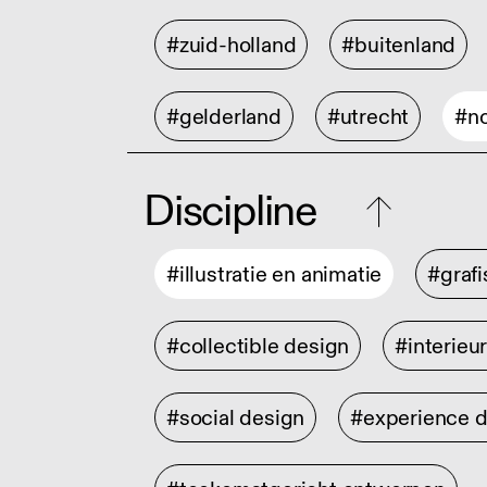
#zuid-holland
#buitenland
#gelderland
#utrecht
#no
Discipline
#illustratie en animatie
#graf
#collectible design
#interieu
#social design
#experience 