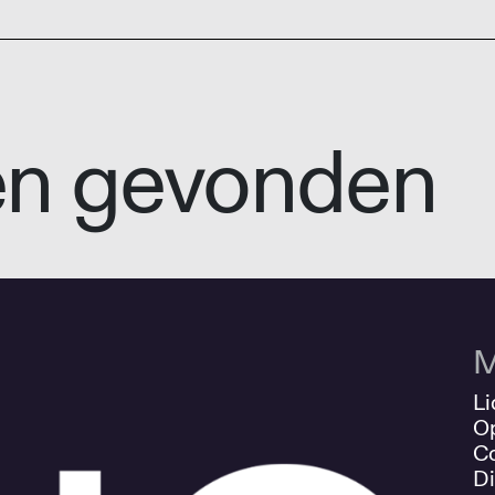
en gevonden
M
Li
O
Co
Di