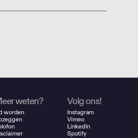
eer weten?
Volg ons!
d worden
Instagram
pzeggen
Vimeo
lofon
LinkedIn
sclaimer
Spotify