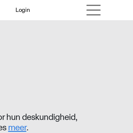
Login
r hun deskundigheid,
ees
meer
.