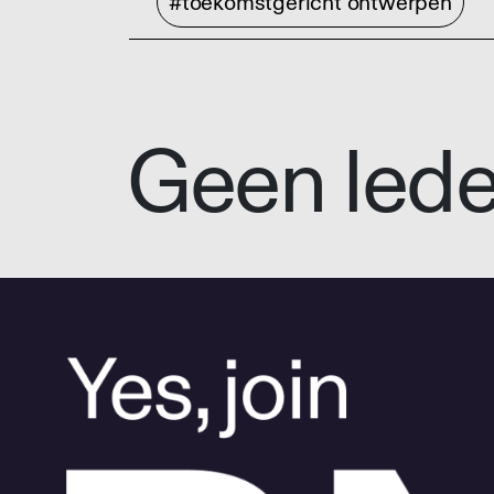
#toekomstgericht ontwerpen
Geen led