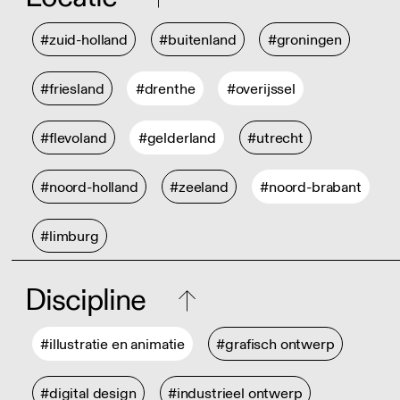
#zuid-holland
#buitenland
#groningen
#friesland
#drenthe
#overijssel
#flevoland
#gelderland
#utrecht
#noord-holland
#zeeland
#noord-brabant
#limburg
Discipline
#illustratie en animatie
#grafisch ontwerp
#digital design
#industrieel ontwerp