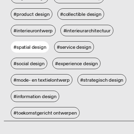
#product design
#collectible design
#interieurontwerp
#interieurarchitectuur
#spatial design
#service design
#social design
#experience design
#mode- en textielontwerp
#strategisch design
#information design
#toekomstgericht ontwerpen