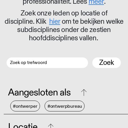
professionaliteit. Lees
meer
.
Zoek onze leden op locatie of
discipline. Klik
hier
om te bekijken welke
subdisciplines onder de zestien
hoofddisciplines vallen.
Zoek
Aangesloten als
#ontwerper
#ontwerpbureau
Locatie