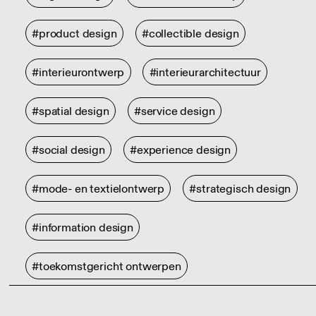
#product design
#collectible design
#interieurontwerp
#interieurarchitectuur
#spatial design
#service design
#social design
#experience design
#mode- en textielontwerp
#strategisch design
#information design
#toekomstgericht ontwerpen