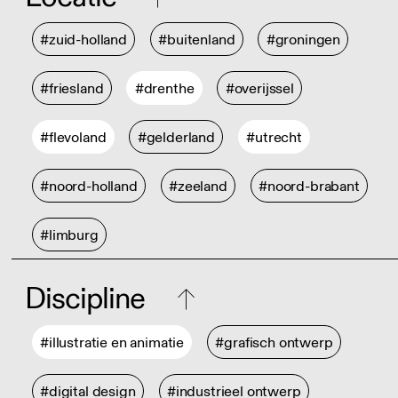
#zuid-holland
#buitenland
#groningen
#friesland
#drenthe
#overijssel
#flevoland
#gelderland
#utrecht
#noord-holland
#zeeland
#noord-brabant
#limburg
Discipline
#illustratie en animatie
#grafisch ontwerp
#digital design
#industrieel ontwerp