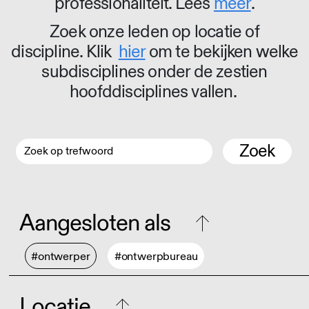
professionaliteit. Lees
meer
.
Zoek onze leden op locatie of
discipline. Klik
hier
om te bekijken welke
subdisciplines onder de zestien
hoofddisciplines vallen.
Zoek
Aangesloten als
#ontwerper
#ontwerpbureau
Locatie