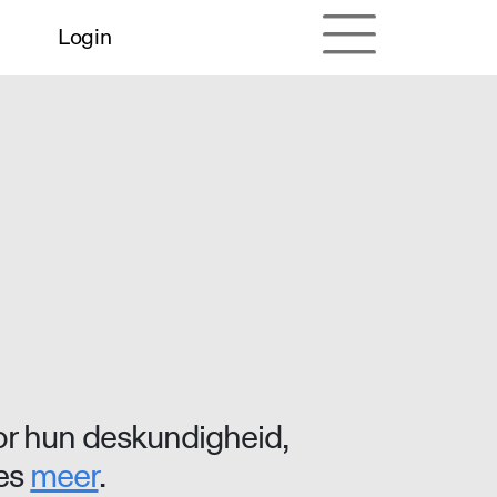
Login
r hun deskundigheid,
ees
meer
.