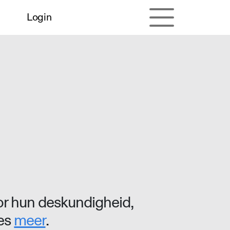
Login
r hun deskundigheid,
ees
meer
.