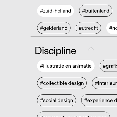
#zuid-holland
#buitenland
#gelderland
#utrecht
#no
Discipline
#illustratie en animatie
#graf
#collectible design
#interieu
#social design
#experience 