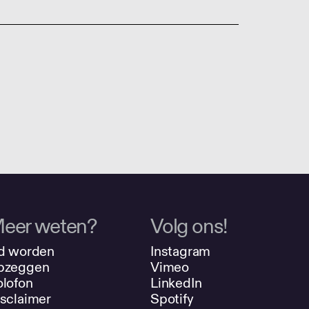
eer weten?
Volg ons!
d worden
Instagram
pzeggen
Vimeo
lofon
LinkedIn
sclaimer
Spotify