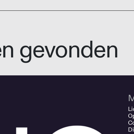
en gevonden
M
Li
O
Co
Di