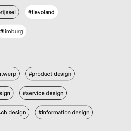
rijssel
#flevoland
#limburg
ontwerp
#product design
sign
#service design
sch design
#information design