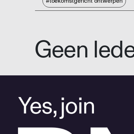
#toekomstgericht ontwerpen
Geen led