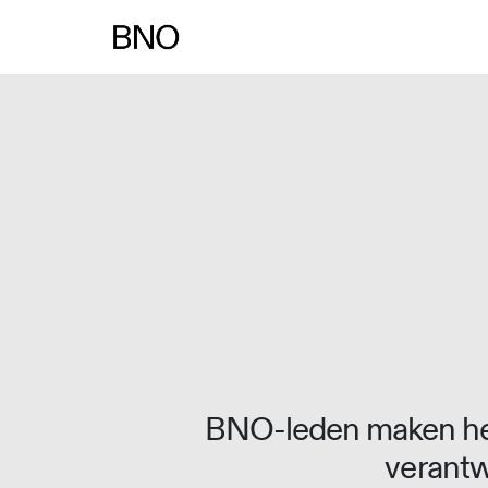
Overslaan naar inhoud
BNO-leden maken het
verantw