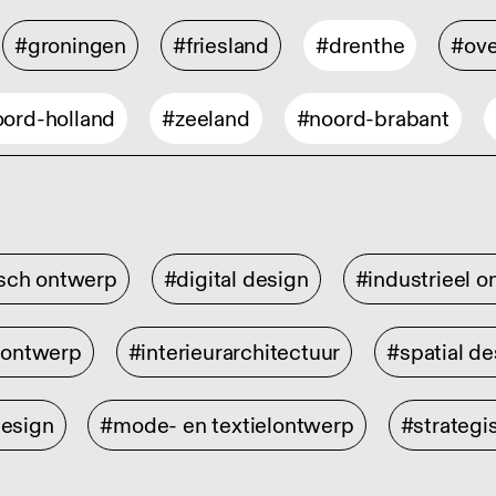
#groningen
#friesland
#drenthe
#ove
ord-holland
#zeeland
#noord-brabant
isch ontwerp
#digital design
#industrieel 
rontwerp
#interieurarchitectuur
#spatial de
design
#mode- en textielontwerp
#strategi