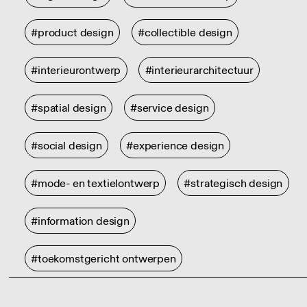
#product design
#collectible design
#interieurontwerp
#interieurarchitectuur
#spatial design
#service design
#social design
#experience design
#mode- en textielontwerp
#strategisch design
#information design
#toekomstgericht ontwerpen