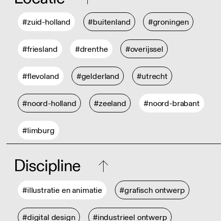
#zuid-holland
#buitenland
#groningen
#friesland
#drenthe
#overijssel
#flevoland
#gelderland
#utrecht
#noord-holland
#zeeland
#noord-brabant
#limburg
Discipline
#illustratie en animatie
#grafisch ontwerp
#digital design
#industrieel ontwerp