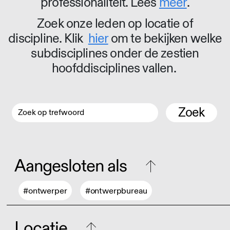
professionaliteit. Lees
meer
.
Zoek onze leden op locatie of
discipline. Klik
hier
om te bekijken welke
subdisciplines onder de zestien
hoofddisciplines vallen.
Zoek
Aangesloten als
#ontwerper
#ontwerpbureau
Locatie