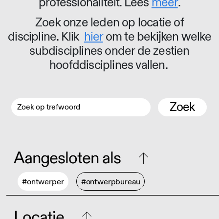
professionaliteit. Lees
meer
.
Zoek onze leden op locatie of
discipline. Klik
hier
om te bekijken welke
subdisciplines onder de zestien
hoofddisciplines vallen.
Zoek
Aangesloten als
#ontwerper
#ontwerpbureau
Locatie