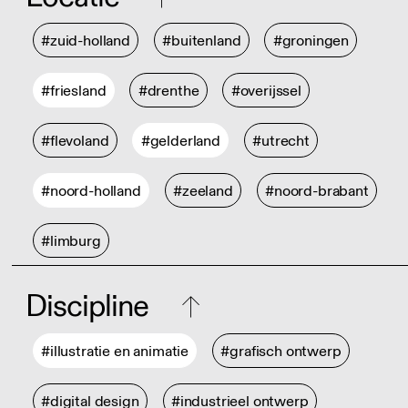
#zuid-holland
#buitenland
#groningen
#friesland
#drenthe
#overijssel
#flevoland
#gelderland
#utrecht
#noord-holland
#zeeland
#noord-brabant
#limburg
Discipline
#illustratie en animatie
#grafisch ontwerp
#digital design
#industrieel ontwerp