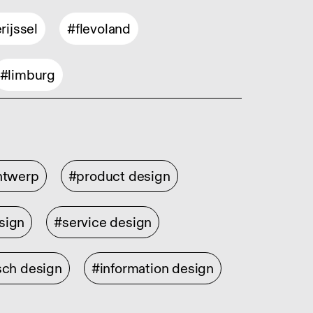
rijssel
#flevoland
#limburg
ontwerp
#product design
sign
#service design
sch design
#information design