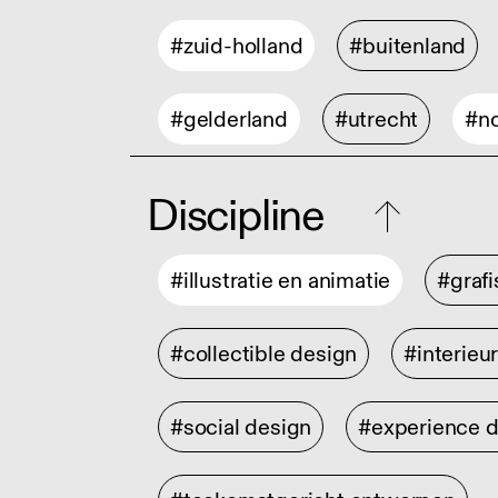
#zuid-holland
#buitenland
#gelderland
#utrecht
#no
Discipline
#illustratie en animatie
#graf
#collectible design
#interieu
#social design
#experience 