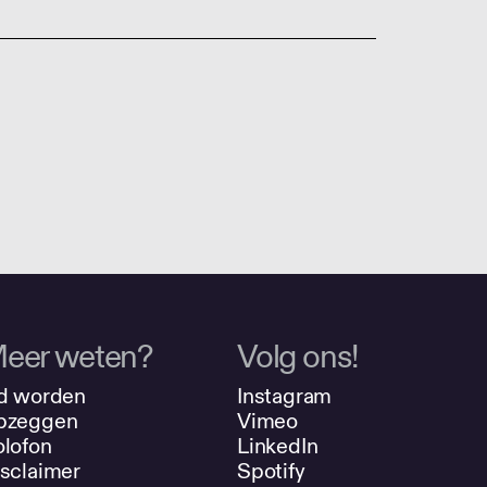
eer weten?
Volg ons!
d worden
Instagram
pzeggen
Vimeo
lofon
LinkedIn
sclaimer
Spotify