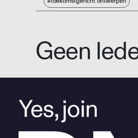
#toekomstgericht ontwerpen
Geen led