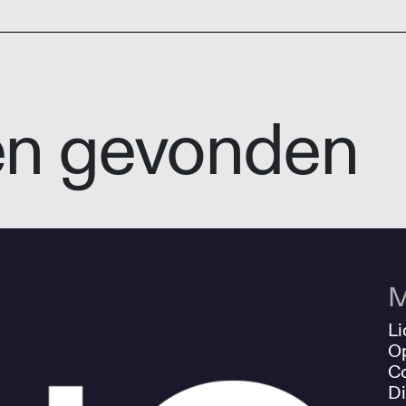
en gevonden
M
Li
O
Co
Di