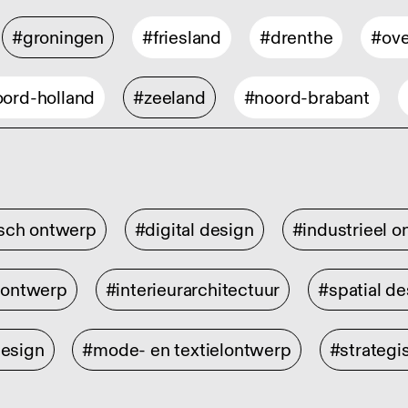
#groningen
#friesland
#drenthe
#ove
ord-holland
#zeeland
#noord-brabant
isch ontwerp
#digital design
#industrieel 
rontwerp
#interieurarchitectuur
#spatial de
design
#mode- en textielontwerp
#strategi