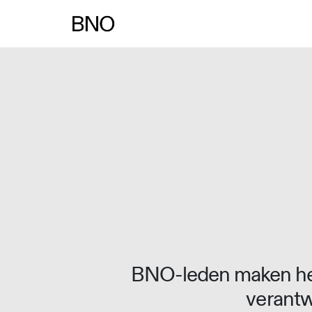
Overslaan naar inhoud
BNO-leden maken het
verantw