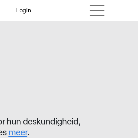
Login
r hun deskundigheid,
ees
meer
.