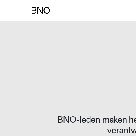
Overslaan naar inhoud
BNO-leden maken het
verantw