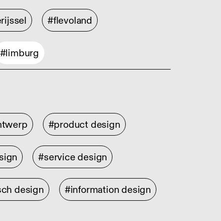
rijssel
#flevoland
#limburg
ontwerp
#product design
sign
#service design
sch design
#information design