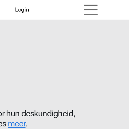
Login
r hun deskundigheid,
ees
meer
.