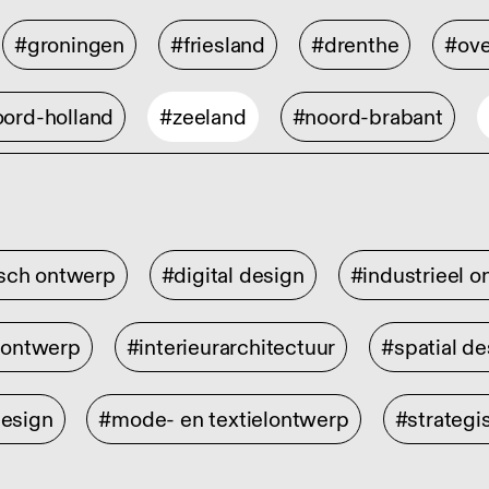
#groningen
#friesland
#drenthe
#ove
ord-holland
#zeeland
#noord-brabant
isch ontwerp
#digital design
#industrieel 
rontwerp
#interieurarchitectuur
#spatial de
design
#mode- en textielontwerp
#strategi