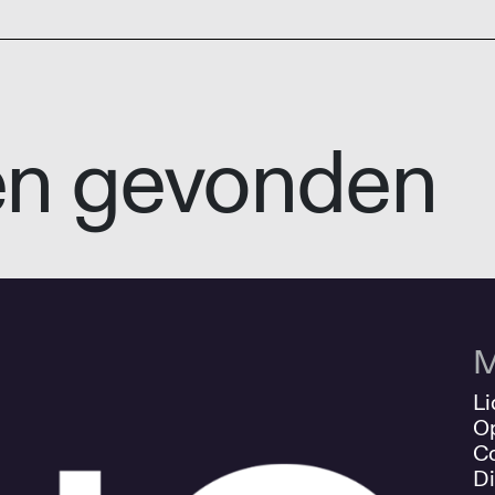
en gevonden
M
Li
O
Co
Di