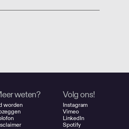
eer weten?
Volg ons!
d worden
Instagram
pzeggen
Vimeo
lofon
LinkedIn
sclaimer
Spotify