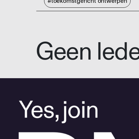
#toekomstgericht ontwerpen
Geen led