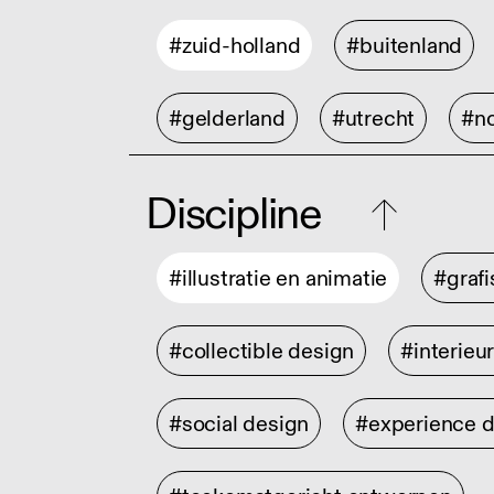
#zuid-holland
#buitenland
#gelderland
#utrecht
#no
Discipline
#illustratie en animatie
#graf
#collectible design
#interieu
#social design
#experience 