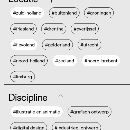
#zuid-holland
#buitenland
#groningen
#friesland
#drenthe
#overijssel
#flevoland
#gelderland
#utrecht
#noord-holland
#zeeland
#noord-brabant
#limburg
Discipline
#illustratie en animatie
#grafisch ontwerp
#digital design
#industrieel ontwerp