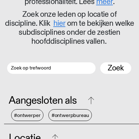
professionaliteit. Lees
meer
.
Zoek onze leden op locatie of
discipline. Klik
hier
om te bekijken welke
subdisciplines onder de zestien
hoofddisciplines vallen.
Zoek
Aangesloten als
#ontwerper
#ontwerpbureau
Locatie