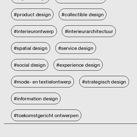
#product design
#collectible design
#interieurontwerp
#interieurarchitectuur
#spatial design
#service design
#social design
#experience design
#mode- en textielontwerp
#strategisch design
#information design
#toekomstgericht ontwerpen