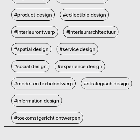
#product design
#collectible design
#interieurontwerp
#interieurarchitectuur
#spatial design
#service design
#social design
#experience design
#mode- en textielontwerp
#strategisch design
#information design
#toekomstgericht ontwerpen