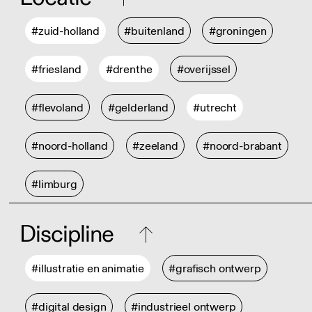
#zuid-holland
#buitenland
#groningen
#friesland
#drenthe
#overijssel
#flevoland
#gelderland
#utrecht
#noord-holland
#zeeland
#noord-brabant
#limburg
Discipline
#illustratie en animatie
#grafisch ontwerp
#digital design
#industrieel ontwerp