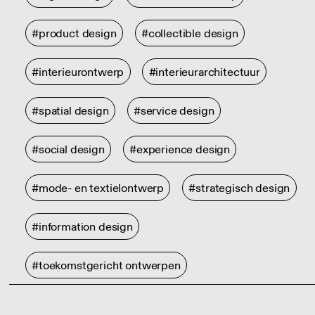
#product design
#collectible design
#interieurontwerp
#interieurarchitectuur
#spatial design
#service design
#social design
#experience design
#mode- en textielontwerp
#strategisch design
#information design
#toekomstgericht ontwerpen