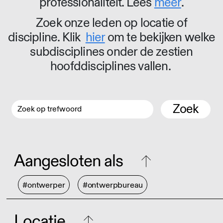
professionaliteit. Lees
meer
.
Zoek onze leden op locatie of
discipline. Klik
hier
om te bekijken welke
subdisciplines onder de zestien
hoofddisciplines vallen.
Zoek
Aangesloten als
#ontwerper
#ontwerpbureau
Locatie