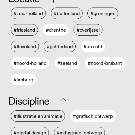
#zuid-holland
#buitenland
#groningen
#friesland
#drenthe
#overijssel
#flevoland
#gelderland
#utrecht
#noord-holland
#zeeland
#noord-brabant
#limburg
Discipline
#illustratie en animatie
#grafisch ontwerp
#digital design
#industrieel ontwerp