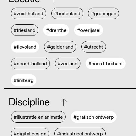
#zuid-holland
#buitenland
#groningen
#friesland
#drenthe
#overijssel
#flevoland
#gelderland
#utrecht
#noord-holland
#zeeland
#noord-brabant
#limburg
Discipline
#illustratie en animatie
#grafisch ontwerp
#digital design
#industrieel ontwerp