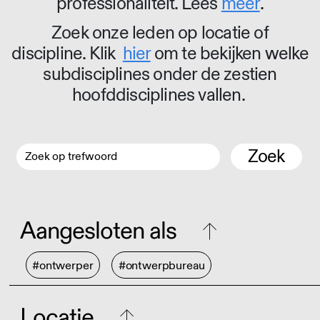
professionaliteit. Lees
meer
.
Zoek onze leden op locatie of
discipline. Klik
hier
om te bekijken welke
subdisciplines onder de zestien
hoofddisciplines vallen.
Zoek
Aangesloten als
#ontwerper
#ontwerpbureau
Locatie