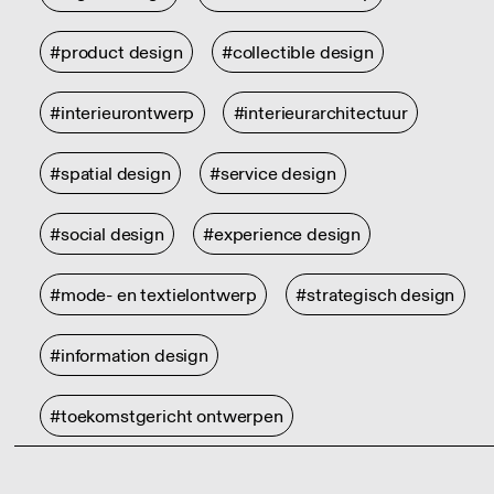
#product design
#collectible design
#interieurontwerp
#interieurarchitectuur
#spatial design
#service design
#social design
#experience design
#mode- en textielontwerp
#strategisch design
#information design
#toekomstgericht ontwerpen