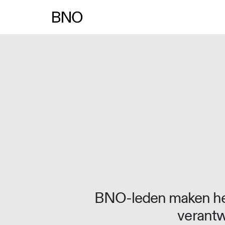
Overslaan naar inhoud
BNO-leden maken het
verantw