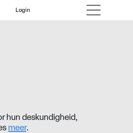
Login
r hun deskundigheid,
ees
meer
.