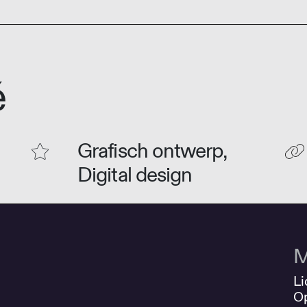
é
Grafisch ontwerp,
Digital design
M
Li
O