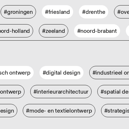
#groningen
#friesland
#drenthe
#ove
ord-holland
#zeeland
#noord-brabant
isch ontwerp
#digital design
#industrieel 
rontwerp
#interieurarchitectuur
#spatial de
design
#mode- en textielontwerp
#strategi