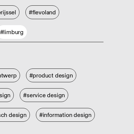
rijssel
#flevoland
#limburg
ontwerp
#product design
sign
#service design
sch design
#information design