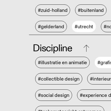
#zuid-holland
#buitenland
#gelderland
#utrecht
#no
Discipline
#illustratie en animatie
#graf
#collectible design
#interieu
#social design
#experience 