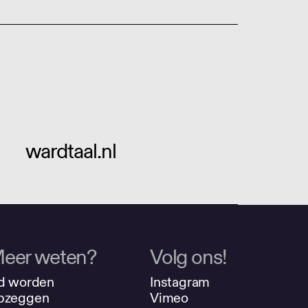
wardtaal.nl
eer weten?
Volg ons!
d worden
Instagram
pzeggen
Vimeo