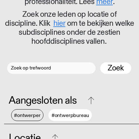
professionaliteit. Lees
meer
.
Zoek onze leden op locatie of
discipline. Klik
hier
om te bekijken welke
subdisciplines onder de zestien
hoofddisciplines vallen.
Zoek
Aangesloten als
#ontwerper
#ontwerpbureau
Locatie