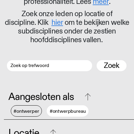
professionaliteit. Lees
meer
.
Zoek onze leden op locatie of
discipline. Klik
hier
om te bekijken welke
subdisciplines onder de zestien
hoofddisciplines vallen.
Zoek
Aangesloten als
#ontwerper
#ontwerpbureau
Locatie