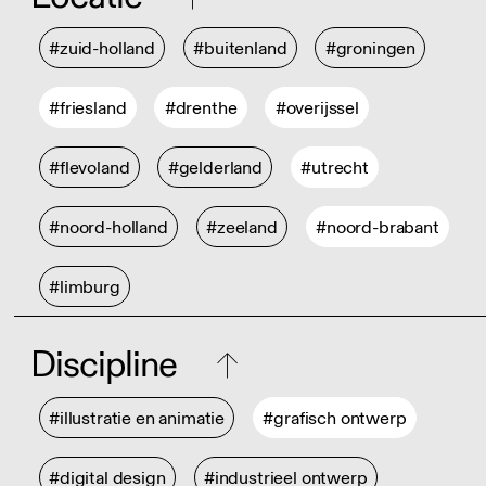
#zuid-holland
#buitenland
#groningen
#friesland
#drenthe
#overijssel
#flevoland
#gelderland
#utrecht
#noord-holland
#zeeland
#noord-brabant
#limburg
Discipline
#illustratie en animatie
#grafisch ontwerp
#digital design
#industrieel ontwerp