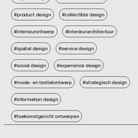
#product design
#collectible design
#interieurontwerp
#interieurarchitectuur
#spatial design
#service design
#social design
#experience design
#mode- en textielontwerp
#strategisch design
#information design
#toekomstgericht ontwerpen