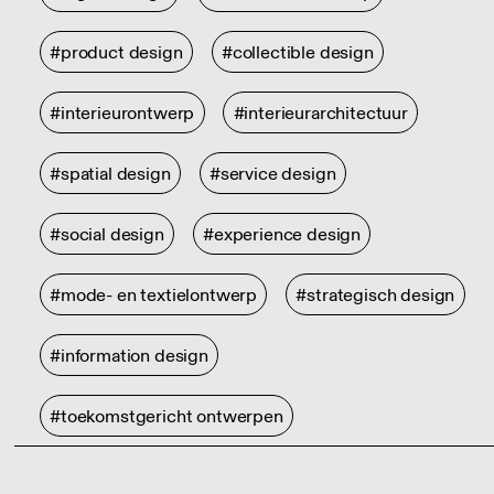
#product design
#collectible design
#interieurontwerp
#interieurarchitectuur
#spatial design
#service design
#social design
#experience design
#mode- en textielontwerp
#strategisch design
#information design
#toekomstgericht ontwerpen