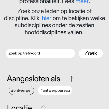
professionaliteit. Lees
meer
.
Zoek onze leden op locatie of
discipline. Klik
hier
om te bekijken welke
subdisciplines onder de zestien
hoofddisciplines vallen.
Zoek
Aangesloten als
#ontwerper
#ontwerpbureau
Locatie