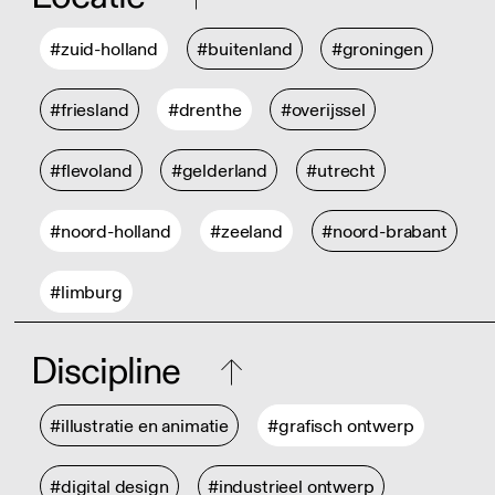
#zuid-holland
#buitenland
#groningen
#friesland
#drenthe
#overijssel
#flevoland
#gelderland
#utrecht
#noord-holland
#zeeland
#noord-brabant
#limburg
Discipline
#illustratie en animatie
#grafisch ontwerp
#digital design
#industrieel ontwerp