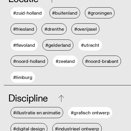
#zuid-holland
#buitenland
#groningen
#friesland
#drenthe
#overijssel
#flevoland
#gelderland
#utrecht
#noord-holland
#zeeland
#noord-brabant
#limburg
Discipline
#illustratie en animatie
#grafisch ontwerp
#digital design
#industrieel ontwerp