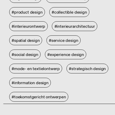
#product design
#collectible design
#interieurontwerp
#interieurarchitectuur
#spatial design
#service design
#social design
#experience design
#mode- en textielontwerp
#strategisch design
#information design
#toekomstgericht ontwerpen