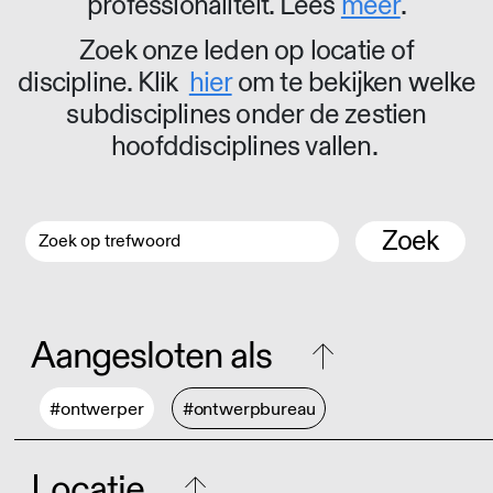
professionaliteit. Lees
meer
.
Zoek onze leden op locatie of
discipline. Klik
hier
om te bekijken welke
subdisciplines onder de zestien
hoofddisciplines vallen.
Zoek
Aangesloten als
#ontwerper
#ontwerpbureau
Locatie