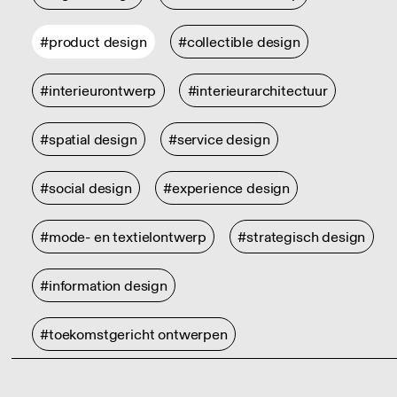
#product design
#collectible design
#interieurontwerp
#interieurarchitectuur
#spatial design
#service design
#social design
#experience design
#mode- en textielontwerp
#strategisch design
#information design
#toekomstgericht ontwerpen