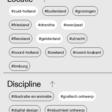
#zuid-holland
#buitenland
#groningen
#friesland
#drenthe
#overijssel
#flevoland
#gelderland
#utrecht
#noord-holland
#zeeland
#noord-brabant
#limburg
Discipline
#illustratie en animatie
#grafisch ontwerp
#digital design
#industrieel ontwerp