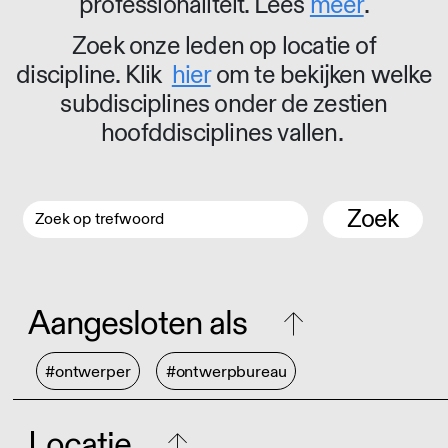
professionaliteit. Lees
meer
.
Zoek onze leden op locatie of
discipline. Klik
hier
om te bekijken welke
subdisciplines onder de zestien
hoofddisciplines vallen.
Zoek
Aangesloten als
#ontwerper
#ontwerpbureau
Locatie