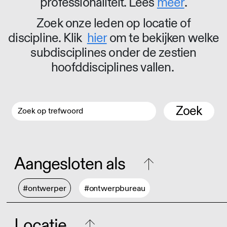
professionaliteit. Lees
meer
.
Zoek onze leden op locatie of
discipline. Klik
hier
om te bekijken welke
subdisciplines onder de zestien
hoofddisciplines vallen.
Zoek
Aangesloten als
#ontwerper
#ontwerpbureau
Locatie