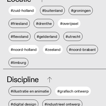
#zuid-holland
#buitenland
#groningen
#friesland
#drenthe
#overijssel
#flevoland
#gelderland
#utrecht
#noord-holland
#zeeland
#noord-brabant
#limburg
Discipline
#illustratie en animatie
#grafisch ontwerp
#digital design
#industrieel ontwerp