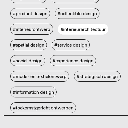
#product design
#collectible design
#interieurontwerp
#interieurarchitectuur
#spatial design
#service design
#social design
#experience design
#mode- en textielontwerp
#strategisch design
#information design
#toekomstgericht ontwerpen