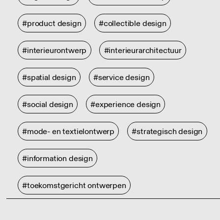
#product design
#collectible design
#interieurontwerp
#interieurarchitectuur
#spatial design
#service design
#social design
#experience design
#mode- en textielontwerp
#strategisch design
#information design
#toekomstgericht ontwerpen