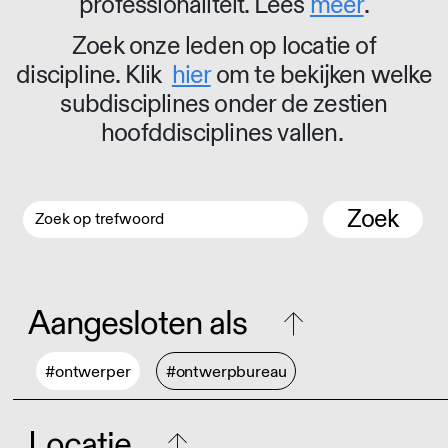
professionaliteit. Lees
meer
.
Zoek onze leden op locatie of
discipline. Klik
hier
om te bekijken welke
subdisciplines onder de zestien
hoofddisciplines vallen.
Zoek
Aangesloten als
#ontwerper
#ontwerpbureau
Locatie