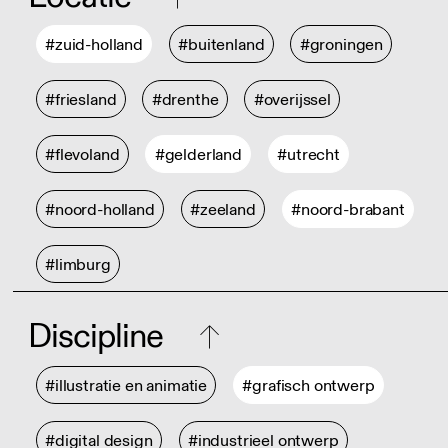
#zuid-holland
#buitenland
#groningen
#friesland
#drenthe
#overijssel
#flevoland
#gelderland
#utrecht
#noord-holland
#zeeland
#noord-brabant
#limburg
Discipline
#illustratie en animatie
#grafisch ontwerp
#digital design
#industrieel ontwerp