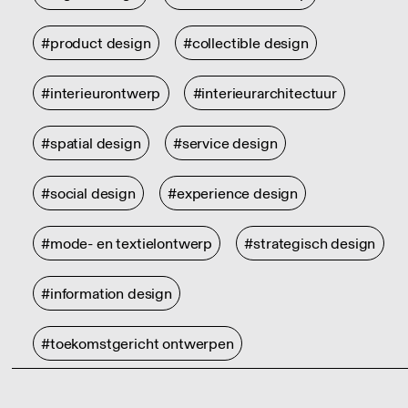
#product design
#collectible design
#interieurontwerp
#interieurarchitectuur
#spatial design
#service design
#social design
#experience design
#mode- en textielontwerp
#strategisch design
#information design
#toekomstgericht ontwerpen