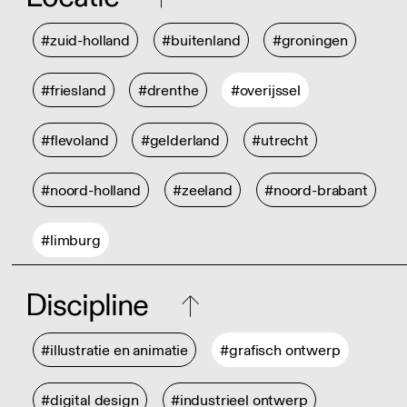
#zuid-holland
#buitenland
#groningen
#friesland
#drenthe
#overijssel
#flevoland
#gelderland
#utrecht
#noord-holland
#zeeland
#noord-brabant
#limburg
Discipline
#illustratie en animatie
#grafisch ontwerp
#digital design
#industrieel ontwerp