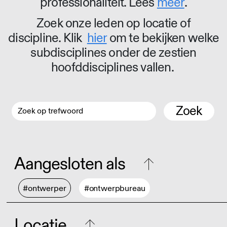
professionaliteit. Lees
meer
.
Zoek onze leden op locatie of
discipline. Klik
hier
om te bekijken welke
subdisciplines onder de zestien
hoofddisciplines vallen.
Zoek
Aangesloten als
#ontwerper
#ontwerpbureau
Locatie