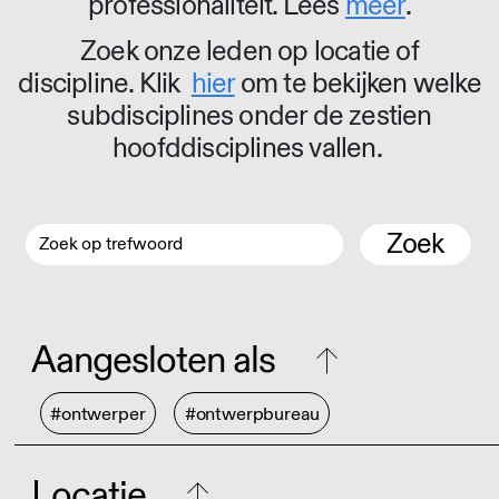
professionaliteit. Lees
meer
.
Zoek onze leden op locatie of
discipline. Klik
hier
om te bekijken welke
subdisciplines onder de zestien
hoofddisciplines vallen.
Zoek
Aangesloten als
#ontwerper
#ontwerpbureau
Locatie