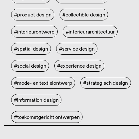
#product design
#collectible design
#interieurontwerp
#interieurarchitectuur
#spatial design
#service design
#social design
#experience design
#mode- en textielontwerp
#strategisch design
#information design
#toekomstgericht ontwerpen