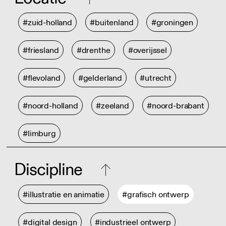
#zuid-holland
#buitenland
#groningen
#friesland
#drenthe
#overijssel
#flevoland
#gelderland
#utrecht
#noord-holland
#zeeland
#noord-brabant
#limburg
Discipline
#illustratie en animatie
#grafisch ontwerp
#digital design
#industrieel ontwerp