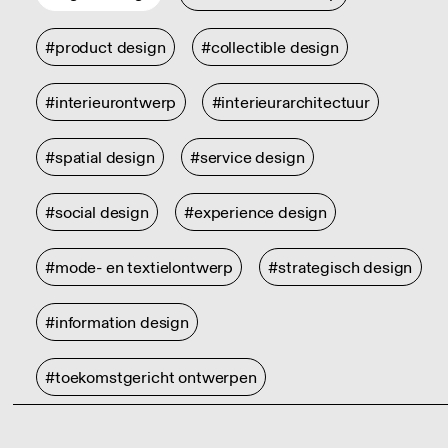
#product design
#collectible design
#interieurontwerp
#interieurarchitectuur
#spatial design
#service design
#social design
#experience design
#mode- en textielontwerp
#strategisch design
#information design
#toekomstgericht ontwerpen