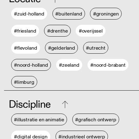
#zuid-holland
#buitenland
#groningen
#friesland
#drenthe
#overijssel
#flevoland
#gelderland
#utrecht
#noord-holland
#zeeland
#noord-brabant
#limburg
Discipline
#illustratie en animatie
#grafisch ontwerp
#digital design
#industrieel ontwerp