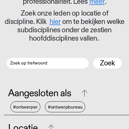
professionaliteit. Lees
meer
.
Zoek onze leden op locatie of
discipline. Klik
hier
om te bekijken welke
subdisciplines onder de zestien
hoofddisciplines vallen.
Zoek
Aangesloten als
#ontwerper
#ontwerpbureau
Locatie