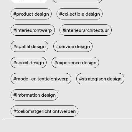
#product design
#collectible design
#interieurontwerp
#interieurarchitectuur
#spatial design
#service design
#social design
#experience design
#mode- en textielontwerp
#strategisch design
#information design
#toekomstgericht ontwerpen