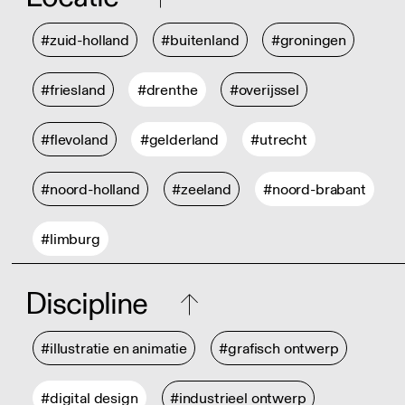
#zuid-holland
#buitenland
#groningen
#friesland
#drenthe
#overijssel
#flevoland
#gelderland
#utrecht
#noord-holland
#zeeland
#noord-brabant
#limburg
Discipline
#illustratie en animatie
#grafisch ontwerp
#digital design
#industrieel ontwerp