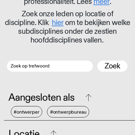
professionaliteit. Lees
meer
.
Zoek onze leden op locatie of
discipline. Klik
hier
om te bekijken welke
subdisciplines onder de zestien
hoofddisciplines vallen.
Zoek
Aangesloten als
#ontwerper
#ontwerpbureau
Locatie