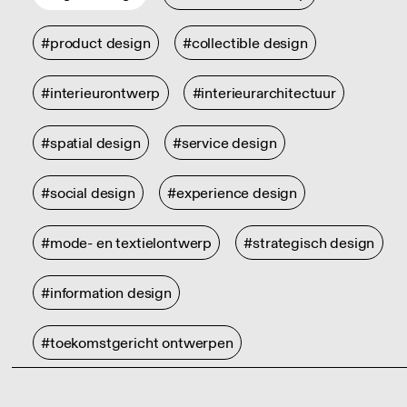
#product design
#collectible design
#interieurontwerp
#interieurarchitectuur
#spatial design
#service design
#social design
#experience design
#mode- en textielontwerp
#strategisch design
#information design
#toekomstgericht ontwerpen