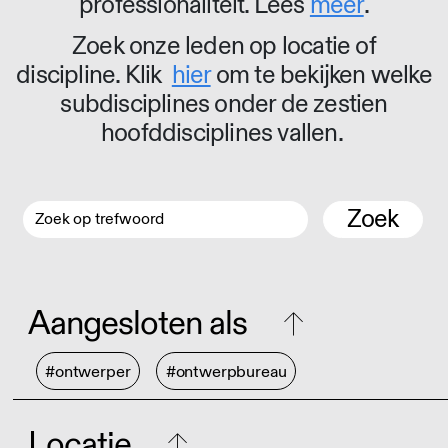
professionaliteit. Lees
meer
.
Zoek onze leden op locatie of
discipline. Klik
hier
om te bekijken welke
subdisciplines onder de zestien
hoofddisciplines vallen.
Zoek
Aangesloten als
#ontwerper
#ontwerpbureau
Locatie