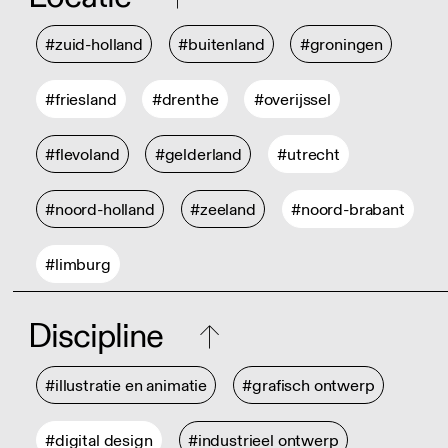
#zuid-holland
#buitenland
#groningen
#friesland
#drenthe
#overijssel
#flevoland
#gelderland
#utrecht
#noord-holland
#zeeland
#noord-brabant
#limburg
Discipline
#illustratie en animatie
#grafisch ontwerp
#digital design
#industrieel ontwerp