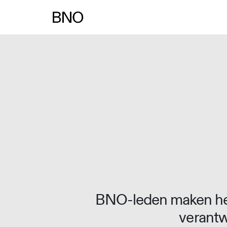
Overslaan naar inhoud
BNO-leden maken het
verantw