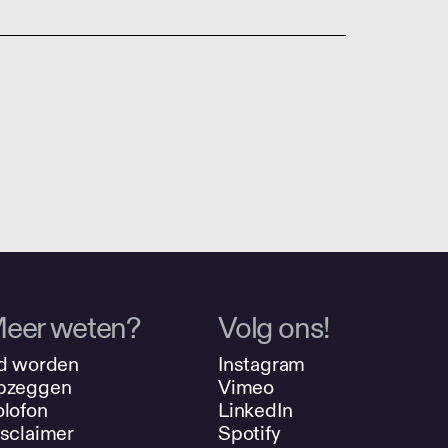
eer weten?
Volg ons!
d worden
Instagram
pzeggen
Vimeo
lofon
LinkedIn
sclaimer
Spotify