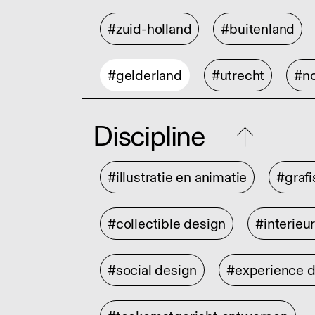
#zuid-holland
#buitenland
#gelderland
#utrecht
#no
Discipline
#illustratie en animatie
#graf
#collectible design
#interieu
#social design
#experience 