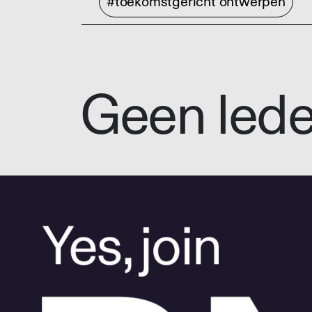
#toekomstgericht ontwerpen
Geen led