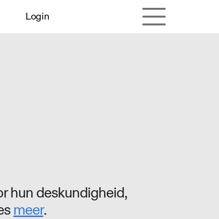
Login
r hun deskundigheid,
ees
meer
.