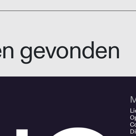
en gevonden
M
Li
O
Co
Di