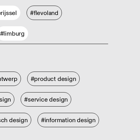
rijssel
#flevoland
#limburg
ontwerp
#product design
sign
#service design
sch design
#information design