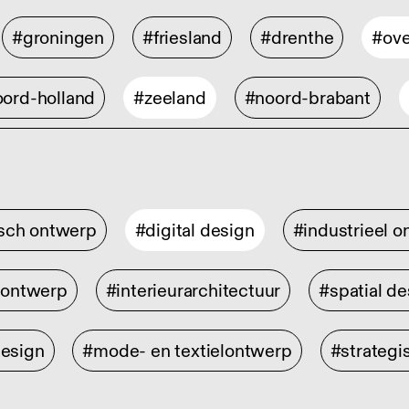
#groningen
#friesland
#drenthe
#ove
ord-holland
#zeeland
#noord-brabant
isch ontwerp
#digital design
#industrieel 
rontwerp
#interieurarchitectuur
#spatial de
design
#mode- en textielontwerp
#strategi