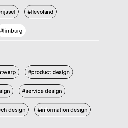
rijssel
#flevoland
#limburg
ontwerp
#product design
sign
#service design
sch design
#information design