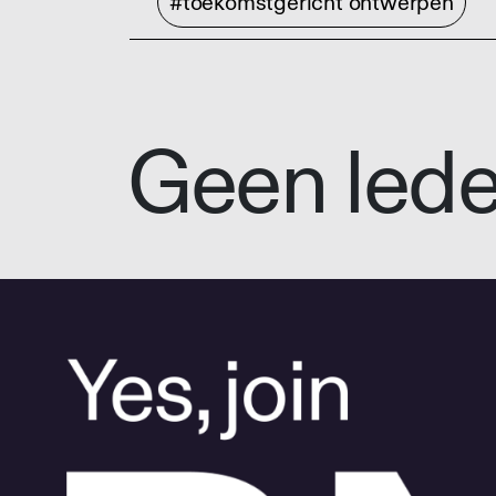
#toekomstgericht ontwerpen
Geen led