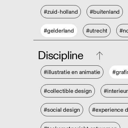
#zuid-holland
#buitenland
#gelderland
#utrecht
#no
Discipline
#illustratie en animatie
#graf
#collectible design
#interieu
#social design
#experience 