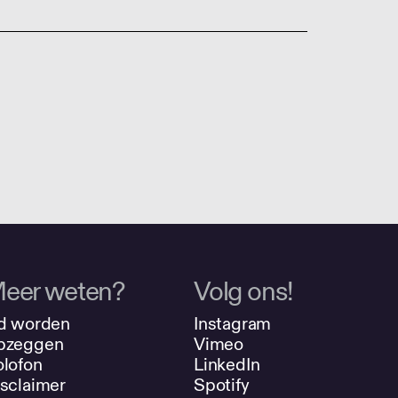
eer weten?
Volg ons!
d worden
Instagram
pzeggen
Vimeo
lofon
LinkedIn
sclaimer
Spotify