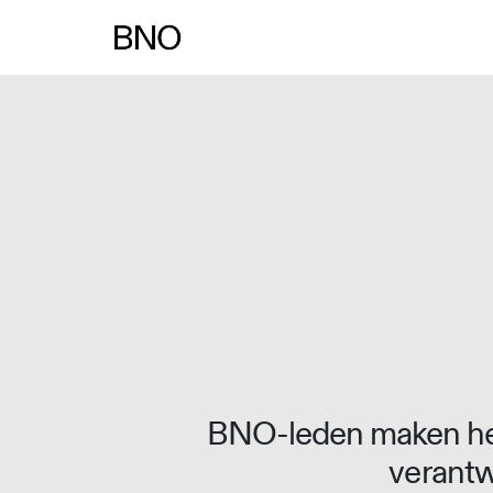
Overslaan naar inhoud
BNO-leden maken het
verantw