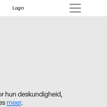
Login
r hun deskundigheid,
ees
meer
.