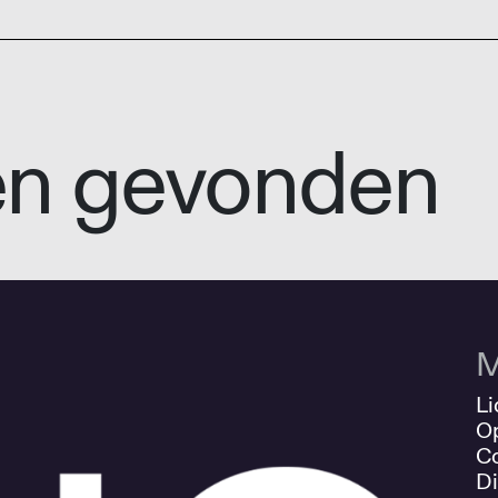
en gevonden
M
Li
O
Co
Di