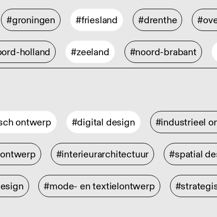
#groningen
#friesland
#drenthe
#ove
ord-holland
#zeeland
#noord-brabant
isch ontwerp
#digital design
#industrieel 
rontwerp
#interieurarchitectuur
#spatial de
design
#mode- en textielontwerp
#strategi