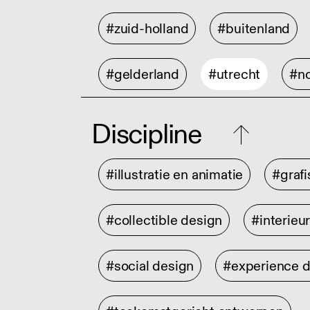
#zuid-holland
#buitenland
#gelderland
#utrecht
#no
Discipline
#illustratie en animatie
#graf
#collectible design
#interieu
#social design
#experience 