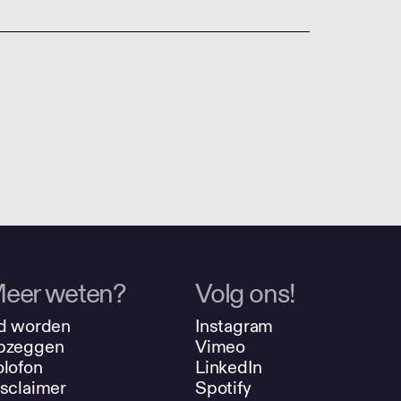
eer weten?
Volg ons!
d worden
Instagram
pzeggen
Vimeo
lofon
LinkedIn
sclaimer
Spotify