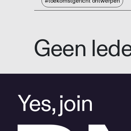
#toekomstgericht ontwerpen
Geen led