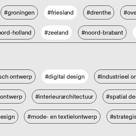
#groningen
#friesland
#drenthe
#ove
ord-holland
#zeeland
#noord-brabant
isch ontwerp
#digital design
#industrieel 
rontwerp
#interieurarchitectuur
#spatial de
design
#mode- en textielontwerp
#strategi