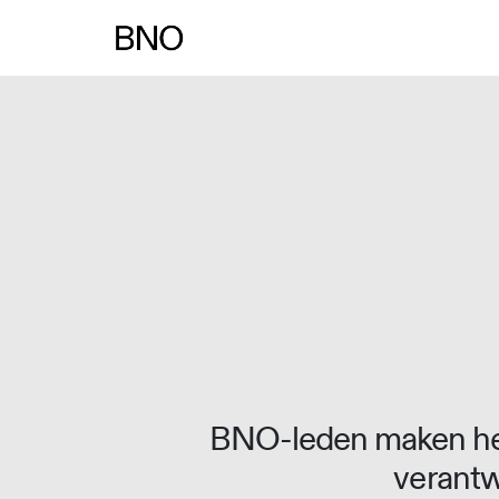
Overslaan naar inhoud
BNO-leden maken het
verantw