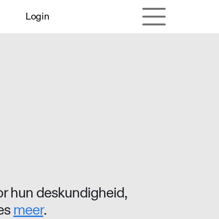
Login
r hun deskundigheid,
ees
meer
.