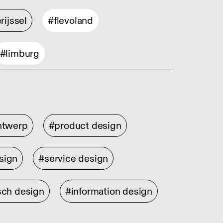
rijssel
#flevoland
#limburg
ontwerp
#product design
sign
#service design
sch design
#information design