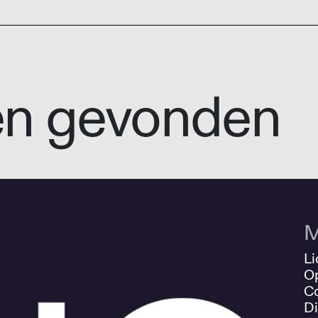
en gevonden
M
Li
O
Co
Di