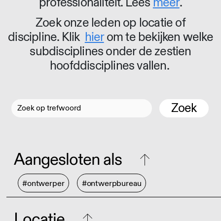
professionaliteit. Lees
meer
.
Zoek onze leden op locatie of
discipline. Klik
hier
om te bekijken welke
subdisciplines onder de zestien
hoofddisciplines vallen.
Zoek
Aangesloten als
#ontwerper
#ontwerpbureau
Locatie