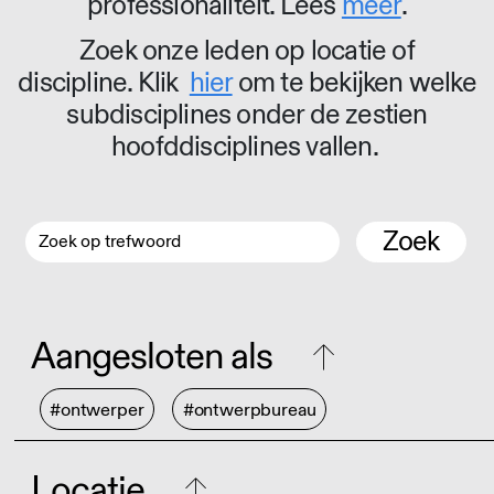
professionaliteit. Lees
meer
.
Zoek onze leden op locatie of
discipline. Klik
hier
om te bekijken welke
subdisciplines onder de zestien
hoofddisciplines vallen.
Zoek
Aangesloten als
#ontwerper
#ontwerpbureau
Locatie