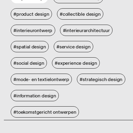
#product design
#collectible design
#interieurontwerp
#interieurarchitectuur
#spatial design
#service design
#social design
#experience design
#mode- en textielontwerp
#strategisch design
#information design
#toekomstgericht ontwerpen