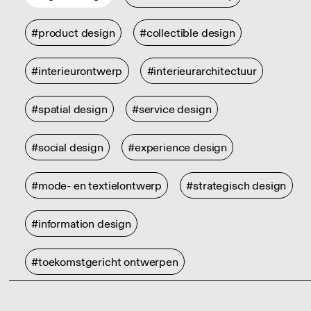
#product design
#collectible design
#interieurontwerp
#interieurarchitectuur
#spatial design
#service design
#social design
#experience design
#mode- en textielontwerp
#strategisch design
#information design
#toekomstgericht ontwerpen