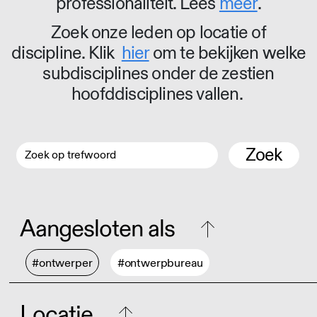
professionaliteit. Lees
meer
.
Zoek onze leden op locatie of
discipline. Klik
hier
om te bekijken welke
subdisciplines onder de zestien
hoofddisciplines vallen.
Zoek
Aangesloten als
#ontwerper
#ontwerpbureau
Locatie