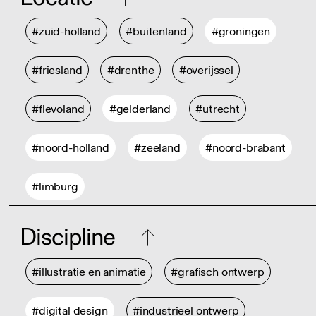
#zuid-holland
#buitenland
#groningen
#friesland
#drenthe
#overijssel
#flevoland
#gelderland
#utrecht
#noord-holland
#zeeland
#noord-brabant
#limburg
Discipline
#illustratie en animatie
#grafisch ontwerp
#digital design
#industrieel ontwerp