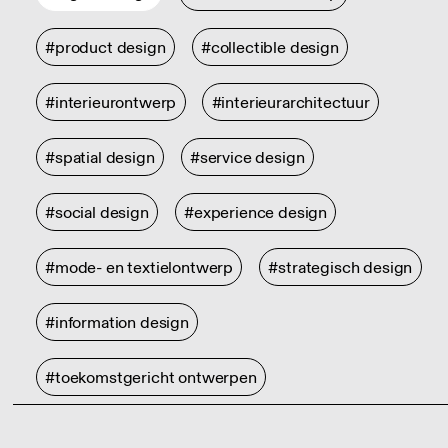
#product design
#collectible design
#interieurontwerp
#interieurarchitectuur
#spatial design
#service design
#social design
#experience design
#mode- en textielontwerp
#strategisch design
#information design
#toekomstgericht ontwerpen