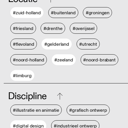
#zuid-holland
#buitenland
#groningen
#friesland
#drenthe
#overijssel
#flevoland
#gelderland
#utrecht
#noord-holland
#zeeland
#noord-brabant
#limburg
Discipline
#illustratie en animatie
#grafisch ontwerp
#digital design
#industrieel ontwerp