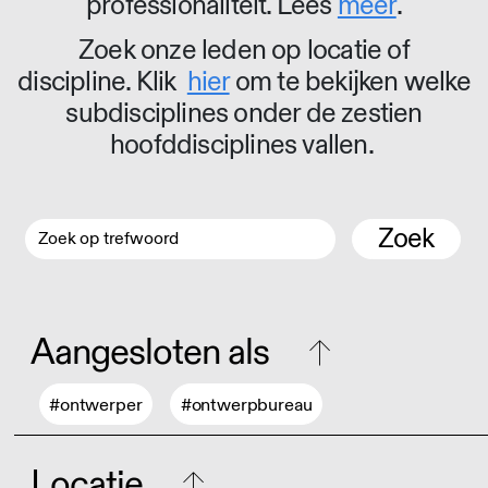
professionaliteit. Lees
meer
.
Zoek onze leden op locatie of
discipline. Klik
hier
om te bekijken welke
subdisciplines onder de zestien
hoofddisciplines vallen.
Zoek
Aangesloten als
#ontwerper
#ontwerpbureau
Locatie