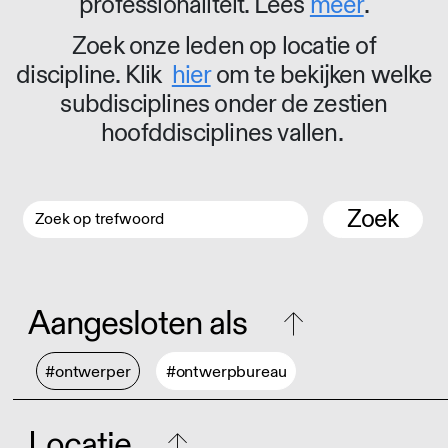
professionaliteit. Lees
meer
.
Zoek onze leden op locatie of
discipline. Klik
hier
om te bekijken welke
subdisciplines onder de zestien
hoofddisciplines vallen.
Zoek
Aangesloten als
#ontwerper
#ontwerpbureau
Locatie