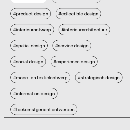
#product design
#collectible design
#interieurontwerp
#interieurarchitectuur
#spatial design
#service design
#social design
#experience design
#mode- en textielontwerp
#strategisch design
#information design
#toekomstgericht ontwerpen