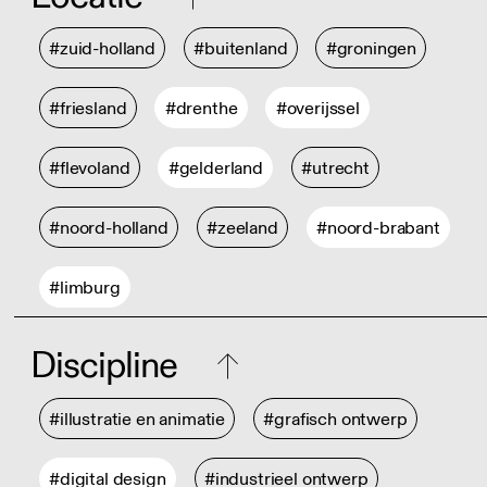
#zuid-holland
#buitenland
#groningen
#friesland
#drenthe
#overijssel
#flevoland
#gelderland
#utrecht
#noord-holland
#zeeland
#noord-brabant
#limburg
Discipline
#illustratie en animatie
#grafisch ontwerp
#digital design
#industrieel ontwerp