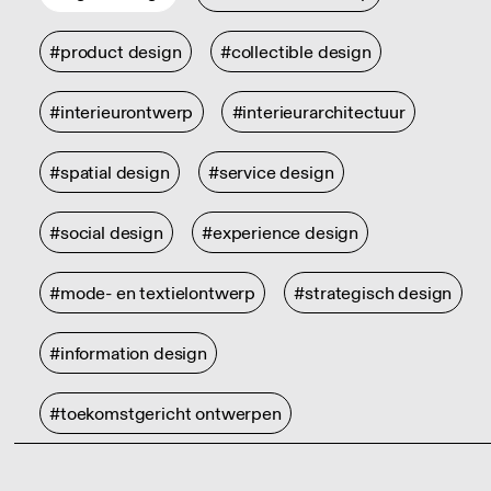
#product design
#collectible design
#interieurontwerp
#interieurarchitectuur
#spatial design
#service design
#social design
#experience design
#mode- en textielontwerp
#strategisch design
#information design
#toekomstgericht ontwerpen