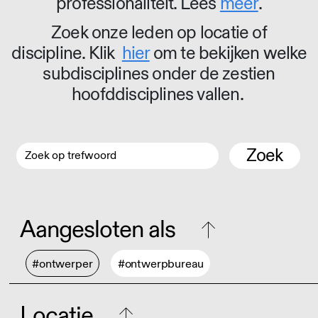
professionaliteit. Lees
meer
.
Zoek onze leden op locatie of
discipline. Klik
hier
om te bekijken welke
subdisciplines onder de zestien
hoofddisciplines vallen.
Zoek
Aangesloten als
#ontwerper
#ontwerpbureau
Locatie