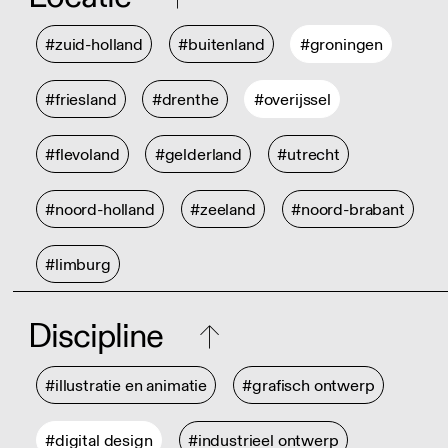
#zuid-holland
#buitenland
#groningen
#friesland
#drenthe
#overijssel
#flevoland
#gelderland
#utrecht
#noord-holland
#zeeland
#noord-brabant
#limburg
Discipline
#illustratie en animatie
#grafisch ontwerp
#digital design
#industrieel ontwerp