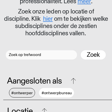
professionaliteit. Lees
meer
.
Zoek onze leden op locatie of
discipline. Klik
hier
om te bekijken welke
subdisciplines onder de zestien
hoofddisciplines vallen.
Zoek
Aangesloten als
#ontwerper
#ontwerpbureau
Locatie