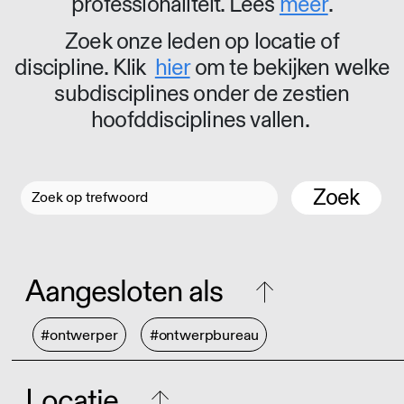
professionaliteit. Lees
meer
.
Zoek onze leden op locatie of
discipline. Klik
hier
om te bekijken welke
subdisciplines onder de zestien
hoofddisciplines vallen.
Zoek
Aangesloten als
#ontwerper
#ontwerpbureau
Locatie