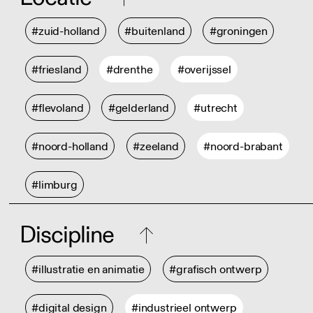
#zuid-holland
#buitenland
#groningen
#friesland
#drenthe
#overijssel
#flevoland
#gelderland
#utrecht
#noord-holland
#zeeland
#noord-brabant
#limburg
Discipline
#illustratie en animatie
#grafisch ontwerp
#digital design
#industrieel ontwerp