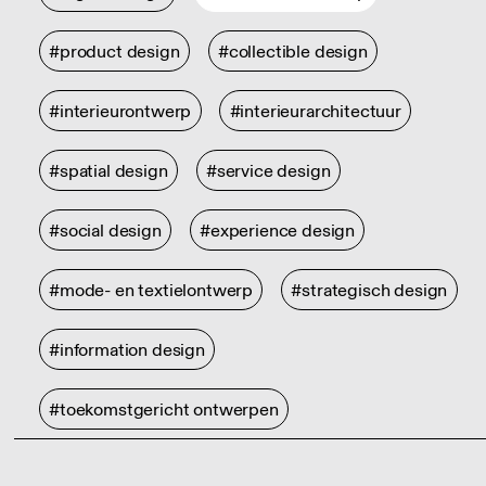
#product design
#collectible design
#interieurontwerp
#interieurarchitectuur
#spatial design
#service design
#social design
#experience design
#mode- en textielontwerp
#strategisch design
#information design
#toekomstgericht ontwerpen