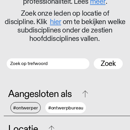
professionaliteit. Lees
meer
.
Zoek onze leden op locatie of
discipline. Klik
hier
om te bekijken welke
subdisciplines onder de zestien
hoofddisciplines vallen.
Zoek
Aangesloten als
#ontwerper
#ontwerpbureau
Locatie