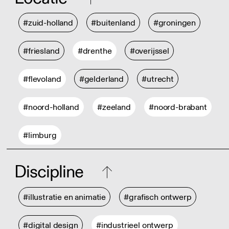
#zuid-holland
#buitenland
#groningen
#friesland
#drenthe
#overijssel
#flevoland
#gelderland
#utrecht
#noord-holland
#zeeland
#noord-brabant
#limburg
Discipline
#illustratie en animatie
#grafisch ontwerp
#digital design
#industrieel ontwerp