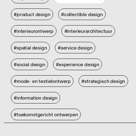
#product design
#collectible design
#interieurontwerp
#interieurarchitectuur
#spatial design
#service design
#social design
#experience design
#mode- en textielontwerp
#strategisch design
#information design
#toekomstgericht ontwerpen