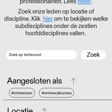
professionaliteit. Lees
meer
.
Zoek onze leden op locatie of
discipline. Klik
hier
om te bekijken welke
subdisciplines onder de zestien
hoofddisciplines vallen.
Zoek
Aangesloten als
#ontwerper
#ontwerpbureau
Locatie