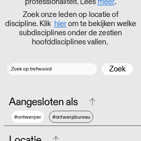
professionaliteit. Lees
meer
.
Zoek onze leden op locatie of
discipline. Klik
hier
om te bekijken welke
subdisciplines onder de zestien
hoofddisciplines vallen.
Zoek
Aangesloten als
#ontwerper
#ontwerpbureau
Locatie