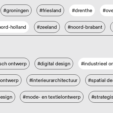
#groningen
#friesland
#drenthe
#ove
ord-holland
#zeeland
#noord-brabant
isch ontwerp
#digital design
#industrieel 
rontwerp
#interieurarchitectuur
#spatial de
design
#mode- en textielontwerp
#strategi