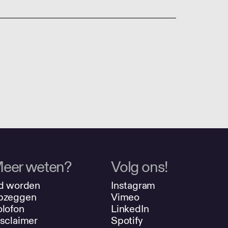
eer weten?
Volg ons!
d worden
Instagram
pzeggen
Vimeo
lofon
LinkedIn
sclaimer
Spotify