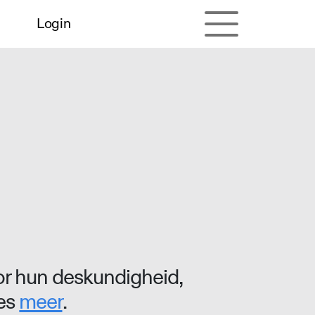
Login
r hun deskundigheid,
ees
meer
.