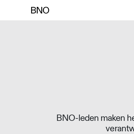
Overslaan naar inhoud
BNO-leden maken het
verantw