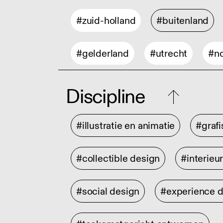
#zuid-holland
#buitenland
#gelderland
#utrecht
#no
Discipline
#illustratie en animatie
#graf
#collectible design
#interieu
#social design
#experience 