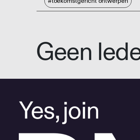
#toekomstgericht ontwerpen
Geen led