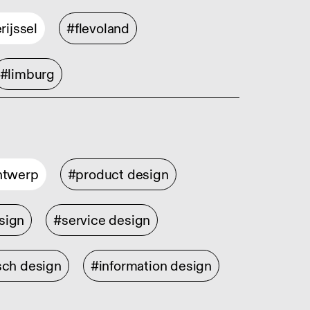
rijssel
#flevoland
#limburg
ontwerp
#product design
sign
#service design
sch design
#information design