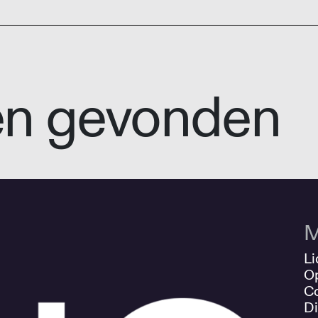
en gevonden
M
Li
O
Co
Di