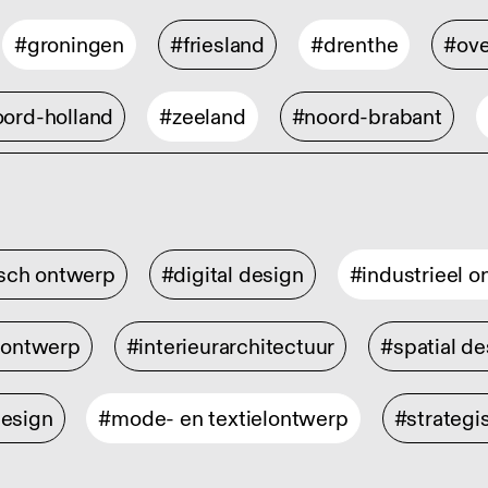
#groningen
#friesland
#drenthe
#ove
ord-holland
#zeeland
#noord-brabant
isch ontwerp
#digital design
#industrieel 
rontwerp
#interieurarchitectuur
#spatial de
design
#mode- en textielontwerp
#strategi