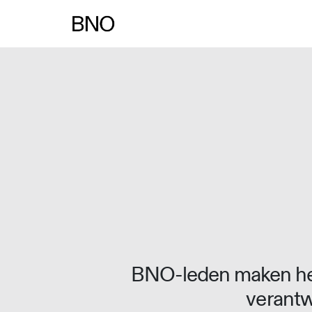
Overslaan naar inhoud
BNO-leden maken het
verantw