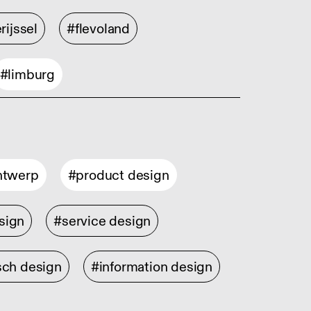
rijssel
#flevoland
#limburg
ontwerp
#product design
sign
#service design
sch design
#information design