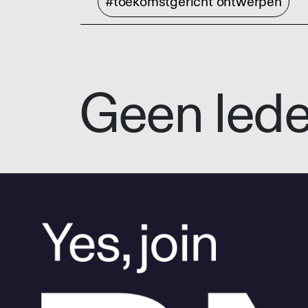
#toekomstgericht ontwerpen
Geen led