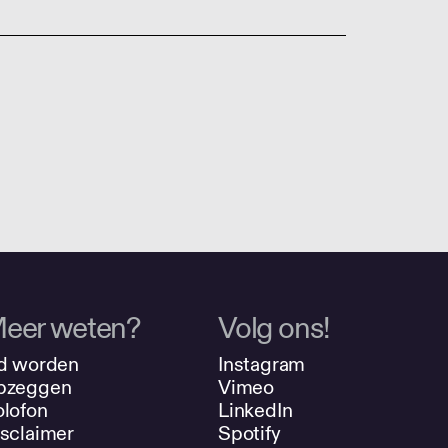
eer weten?
Volg ons!
d worden
Instagram
pzeggen
Vimeo
lofon
LinkedIn
sclaimer
Spotify