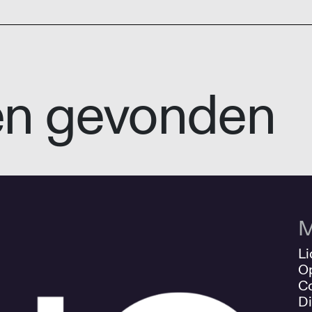
en gevonden
M
Li
O
Co
Di