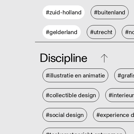
#zuid-holland
#buitenland
#gelderland
#utrecht
#no
Discipline
#illustratie en animatie
#graf
#collectible design
#interieu
#social design
#experience 