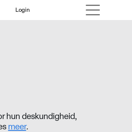
Login
r hun deskundigheid,
ees
meer
.