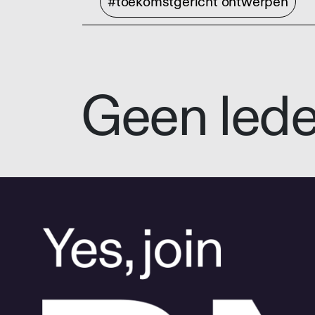
#toekomstgericht ontwerpen
Geen led