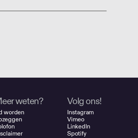
eer weten?
Volg ons!
d worden
Instagram
pzeggen
Vimeo
lofon
LinkedIn
sclaimer
Spotify