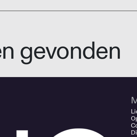
en gevonden
M
Li
O
Co
Di