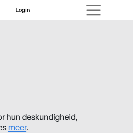
Login
r hun deskundigheid,
ees
meer
.