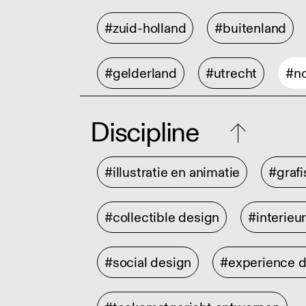
#zuid-holland
#buitenland
#gelderland
#utrecht
#no
Discipline
#illustratie en animatie
#graf
#collectible design
#interieu
#social design
#experience 