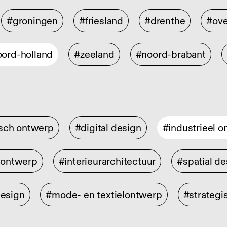
#groningen
#friesland
#drenthe
#ove
ord-holland
#zeeland
#noord-brabant
isch ontwerp
#digital design
#industrieel 
rontwerp
#interieurarchitectuur
#spatial de
design
#mode- en textielontwerp
#strategi