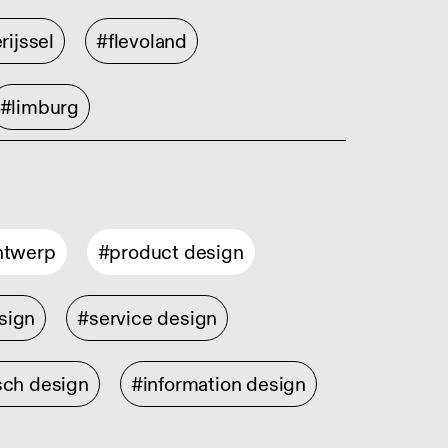
rijssel
#flevoland
#limburg
ontwerp
#product design
sign
#service design
sch design
#information design