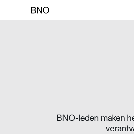
Overslaan naar inhoud
BNO-leden maken het
verantw