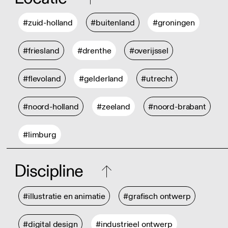
#zuid-holland
#buitenland
#groningen
#friesland
#drenthe
#overijssel
#flevoland
#gelderland
#utrecht
#noord-holland
#zeeland
#noord-brabant
#limburg
Discipline
#illustratie en animatie
#grafisch ontwerp
#digital design
#industrieel ontwerp