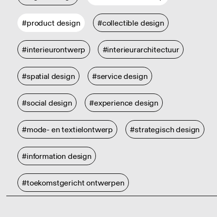
#product design
#collectible design
#interieurontwerp
#interieurarchitectuur
#spatial design
#service design
#social design
#experience design
#mode- en textielontwerp
#strategisch design
#information design
#toekomstgericht ontwerpen