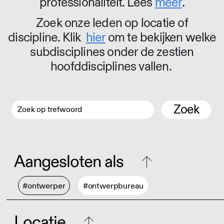
professionaliteit. Lees
meer
.
Zoek onze leden op locatie of
discipline. Klik
hier
om te bekijken welke
subdisciplines onder de zestien
hoofddisciplines vallen.
Zoek
Aangesloten als
#ontwerper
#ontwerpbureau
Locatie